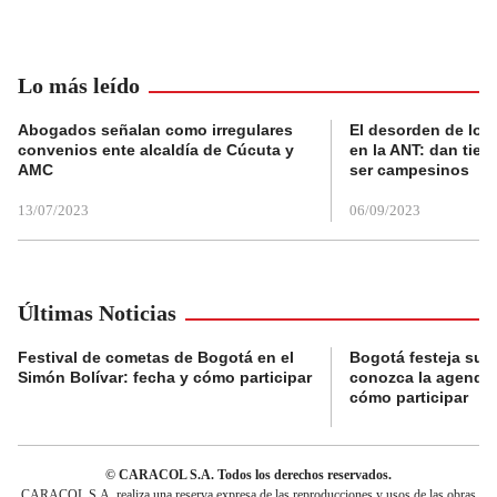
Lo más leído
Abogados señalan como irregulares
El desorden de los
convenios ente alcaldía de Cúcuta y
en la ANT: dan tier
AMC
ser campesinos
13/07/2023
06/09/2023
Últimas Noticias
Festival de cometas de Bogotá en el
Bogotá festeja su 
Simón Bolívar: fecha y cómo participar
conozca la agenda 
cómo participar
© CARACOL S.A. Todos los derechos reservados.
CARACOL S.A. realiza una reserva expresa de las reproducciones y usos de las obras