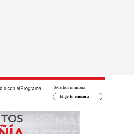
Selecciona tu emisora
ble con el
Programa
Elige tu emisora