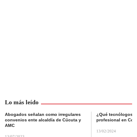
Lo más leído
Abogados señalan como irregulares
¿Qué tecnólogos re
convenios ente alcaldía de Cúcuta y
profesional en Col
AMC
13/02/2024
13/07/2023