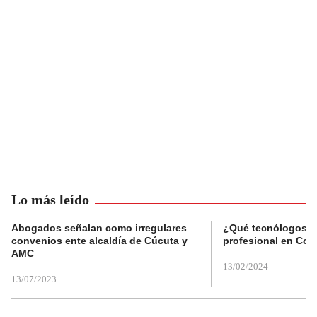
Lo más leído
Abogados señalan como irregulares
¿Qué tecnólogos re
convenios ente alcaldía de Cúcuta y
profesional en Col
AMC
13/02/2024
13/07/2023