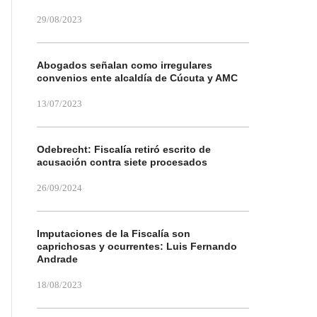
29/08/2023
Abogados señalan como irregulares
convenios ente alcaldía de Cúcuta y AMC
13/07/2023
Odebrecht: Fiscalía retiró escrito de
acusación contra siete procesados
26/09/2024
Imputaciones de la Fiscalía son
caprichosas y ocurrentes: Luis Fernando
Andrade
18/08/2023