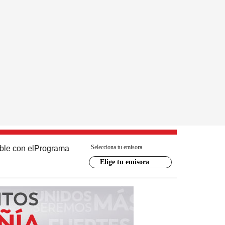
Selecciona tu emisora
ble con el
Programa
Elige tu emisora