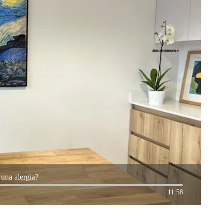
una alergia?
11:58