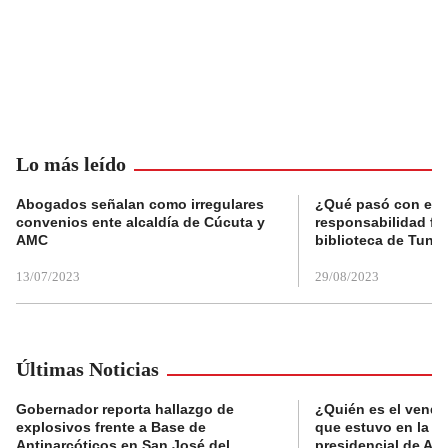
Lo más leído
Abogados señalan como irregulares
¿Qué pasó con el 
convenios ente alcaldía de Cúcuta y
responsabilidad fis
AMC
biblioteca de Tunja
13/07/2023
29/08/2023
Últimas Noticias
Gobernador reporta hallazgo de
¿Quién es el vende
explosivos frente a Base de
que estuvo en la p
Antinarcóticos en San José del
presidencial de Abe