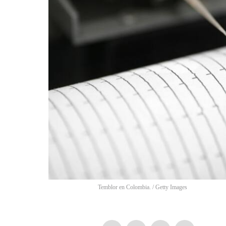
Temblor en Colombia.
/
Getty Images