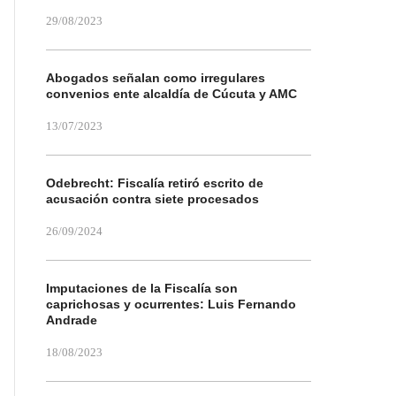
29/08/2023
Abogados señalan como irregulares
convenios ente alcaldía de Cúcuta y AMC
13/07/2023
Odebrecht: Fiscalía retiró escrito de
acusación contra siete procesados
26/09/2024
Imputaciones de la Fiscalía son
caprichosas y ocurrentes: Luis Fernando
Andrade
18/08/2023