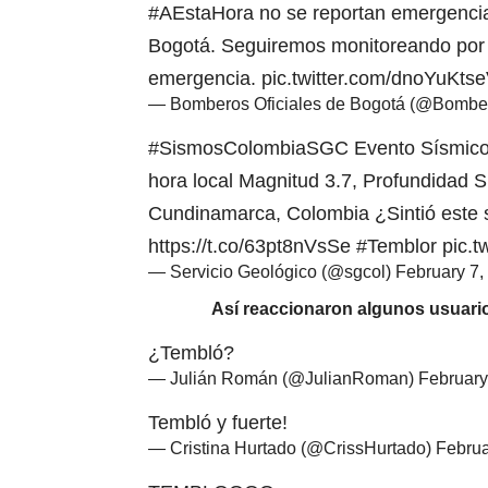
#AEstaHora
no se reportan emergencia
Bogotá. Seguiremos monitoreando por s
emergencia.
pic.twitter.com/dnoYuKts
— Bomberos Oficiales de Bogotá (@Bombe
#SismosColombiaSGC
Evento Sísmico 
hora local Magnitud 3.7, Profundidad S
Cundinamarca, Colombia ¿Sintió este 
https://t.co/63pt8nVsSe
#Temblor
pic.
— Servicio Geológico (@sgcol)
February 7,
Así reaccionaron algunos usuarios
¿Tembló?
— Julián Román (@JulianRoman)
February
Tembló y fuerte!
— Cristina Hurtado (@CrissHurtado)
Februa