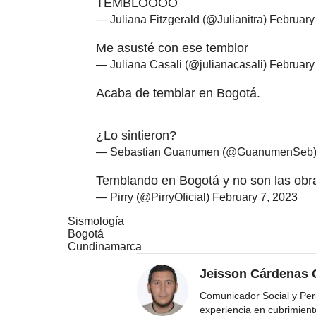
TEMBLOOOO
— Juliana Fitzgerald (@Julianitra)
February
Me asusté con ese temblor
— Juliana Casali (@julianacasali)
February
Acaba de temblar en Bogotá.
¿Lo sintieron?
— Sebastian Guanumen (@GuanumenSeb
Temblando en Bogotá y no son las obr
— Pirry (@PirryOficial)
February 7, 2023
Sismología
Bogotá
Cundinamarca
Jeisson Cárdenas 
Comunicador Social y Per
experiencia en cubrimient