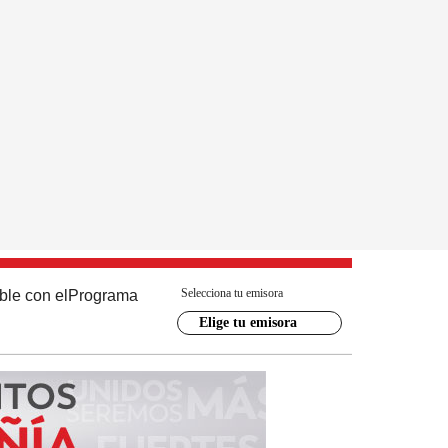
Selecciona tu emisora
ble con el
Programa
Elige tu emisora