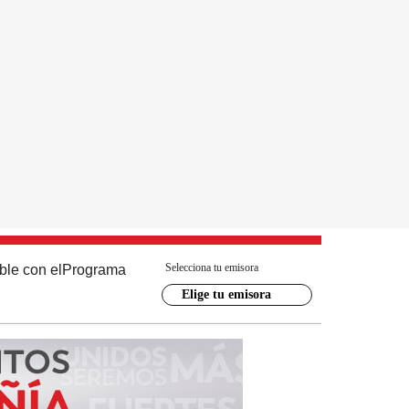
Selecciona tu emisora
ble con el
Programa
Elige tu emisora