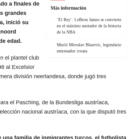
do a finales de
Más información
as grandes
‘El Rey’: LeBron James se convierte
, inició su
en el máximo anotador de la historia
enoord
de la NBA
de edad.
Murió Miroslav Blazevic, legendario
entrenador croata
 el plantel club
8 al Excelsior
mera división neerlandesa, donde jugó tres
ra el Pasching, de la Bundesliga austríaca,
ección nacional austríaca, con la que disputó tres
 una familia de inmigrantes turcos, el futbolista