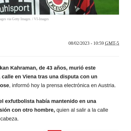
ages via Getty Images.
/
VI-Images
08/02/2023 - 10:59
GMT-5
kan Kahraman, de 43 años, murió este
 calle en Viena tras una disputa con un
dose
, informó hoy la prensa electrónica en Austria.
el exfutbolista había mantenido en una
usión con otro hombre,
quien al salir a la calle
 cabeza.