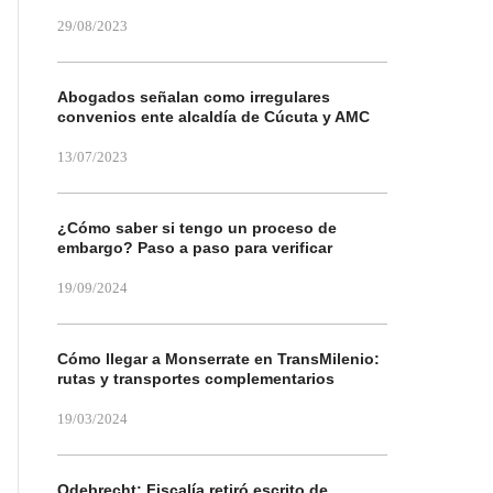
29/08/2023
Abogados señalan como irregulares
convenios ente alcaldía de Cúcuta y AMC
13/07/2023
¿Cómo saber si tengo un proceso de
embargo? Paso a paso para verificar
19/09/2024
Cómo llegar a Monserrate en TransMilenio:
rutas y transportes complementarios
19/03/2024
Odebrecht: Fiscalía retiró escrito de