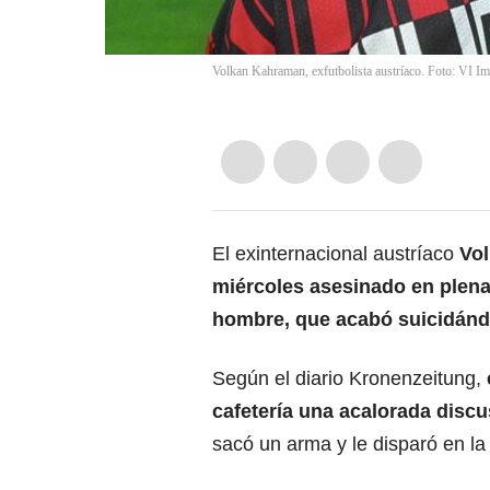
Volkan Kahraman, exfutbolista austríaco. Foto: VI Im
El exinternacional austríaco
Vol
miércoles asesinado en plena
hombre, que acabó suicidán
Según el diario Kronenzeitung,
cafetería una acalorada disc
sacó un arma y le disparó en la