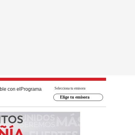
Selecciona tu emisora
ble con el
Programa
Elige tu emisora