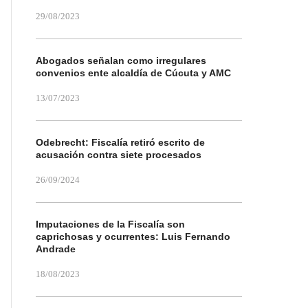
29/08/2023
Abogados señalan como irregulares
convenios ente alcaldía de Cúcuta y AMC
13/07/2023
Odebrecht: Fiscalía retiró escrito de
acusación contra siete procesados
26/09/2024
Imputaciones de la Fiscalía son
caprichosas y ocurrentes: Luis Fernando
Andrade
18/08/2023