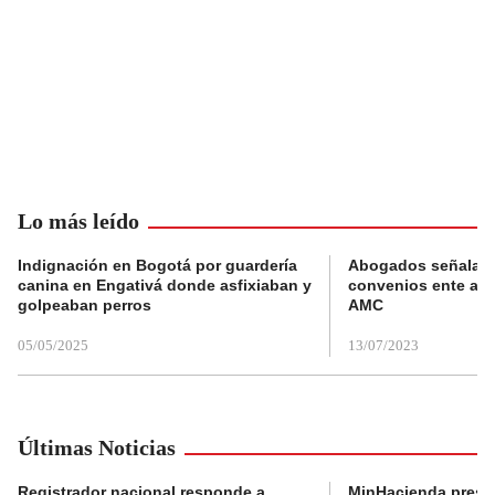
Lo más leído
Indignación en Bogotá por guardería
Abogados señalan 
canina en Engativá donde asfixiaban y
convenios ente alc
golpeaban perros
AMC
05/05/2025
13/07/2023
Últimas Noticias
Registrador nacional responde a
MinHacienda presen