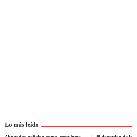
Lo más leído
Abogados señalan como irregulares
El desorden de los