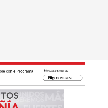
Selecciona tu emisora
ble con el
Programa
Elige tu emisora