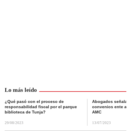
Lo más leído
¿Qué pasó con el proceso de
Abogados señalan 
responsabilidad fiscal por el parque
convenios ente alc
biblioteca de Tunja?
AMC
29/08/2023
13/07/2023