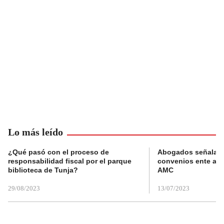
Lo más leído
¿Qué pasó con el proceso de
Abogados señalan 
responsabilidad fiscal por el parque
convenios ente alc
biblioteca de Tunja?
AMC
29/08/2023
13/07/2023