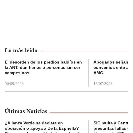
Lo más leído
El desorden de los predios baldíos en
Abogados señalan 
la ANT: dan tierras a personas sin ser
convenios ente alc
campesinos
AMC
06/09/2023
13/07/2023
Últimas Noticias
¿Alianza Verde se declara en
SIC multa a Central
oposición o apoya a De la Espriella?
presuntas fallas e