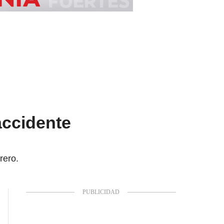
accidente
rero.