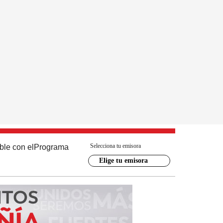
Selecciona tu emisora
ble con el
Programa
Elige tu emisora