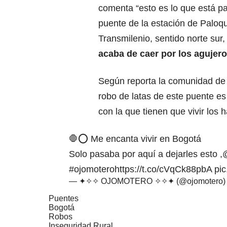
comenta “esto es lo que está p
puente de la estación de Palo
Transmilenio, sentido norte sur
acaba de caer por los agujeros
Según reporta la comunidad de e
robo de latas de este puente e
con la que tienen que vivir los 
🛑⭕ Me encanta vivir en Bogotá
Solo pasaba por aquí a dejarles esto ,
#ojomotero
https://t.co/cVqCk88pbA
pi
— ✦✧✧ OJOMOTERO ✧✧✦ (@ojomotero
Puentes
Bogotá
Robos
Inseguridad Rural