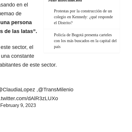
asando en el
Protestas por la construcción de un
quemao de
colegio en Kennedy: ¿qué responde
,
una persona
el Distrito?
 de las latas”.
Policía de Bogotá presenta carteles
con los más buscados en la capital del
ste sector, el
país
s una constante
habitantes de este sector.
@ClaudiaLopez
,
@TransMilenio
c.twitter.com/dAlR3zLUXo
)
February 9, 2023