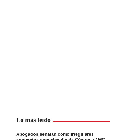
Lo más leído
Abogados señalan como irregulares
convenios ente alcaldía de Cúcuta y AMC