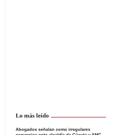
Lo más leído
Abogados señalan como irregulares
convenios ente alcaldía de Cúcuta y AMC