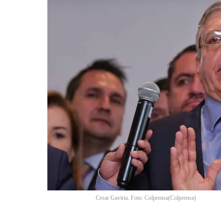
Cesar Gaviria. Foto: Colprensa
(
Colprensa
)