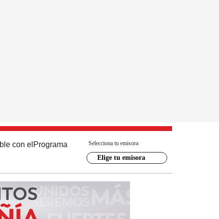
Selecciona tu emisora
ble con el
Programa
Elige tu emisora