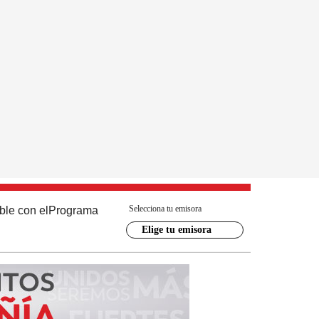
Selecciona tu emisora
ble con el
Programa
Elige tu emisora