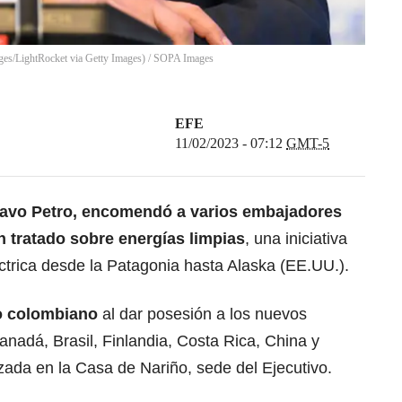
es/LightRocket via Getty Images)
/
SOPA Images
EFE
11/02/2023 - 07:12
GMT-5
avo Petro, encomendó a varios embajadores
un tratado sobre energías limpias
, una iniciativa
ctrica desde la Patagonia hasta Alaska (EE.UU.).
o colombiano
al dar posesión a los nuevos
adá, Brasil, Finlandia, Costa Rica, China y
zada en la Casa de Nariño, sede del Ejecutivo.