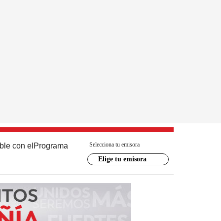
Selecciona tu emisora
ble con el
Programa
Elige tu emisora