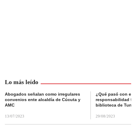
Lo más leído
Abogados señalan como irregulares
¿Qué pasó con el 
convenios ente alcaldía de Cúcuta y
responsabilidad fis
AMC
biblioteca de Tunja
13/07/2023
29/08/2023