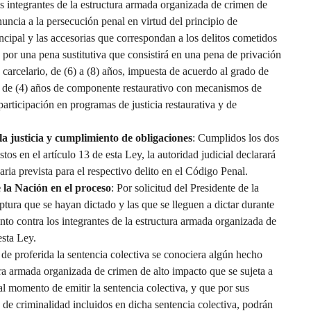
os integrantes de la estructura armada organizada de crimen de
nuncia a la persecución penal en virtud del principio de
ncipal y las accesorias que correspondan a los delitos cometidos
 por una pena sustitutiva que consistirá en una pena de privación
 carcelario, de (6) a (8) años, impuesta de acuerdo al grado de
o de (4) años de componente restaurativo con mecanismos de
participación en programas de justicia restaurativa y de
la justicia y cumplimiento de obligaciones
: Cumplidos los dos
os en el artículo 13 de esta Ley, la autoridad judicial declarará
ria prevista para el respectivo delito en el Código Penal.
 la Nación en el proceso
: Por solicitud del Presidente de la
tura que se hayan dictado y las que se lleguen a dictar durante
to contra los integrantes de la estructura armada organizada de
esta Ley.
e proferida la sentencia colectiva se conociera algún hecho
tura armada organizada de crimen de alto impacto que se sujeta a
l momento de emitir la sentencia colectiva, y que por sus
s de criminalidad incluidos en dicha sentencia colectiva, podrán