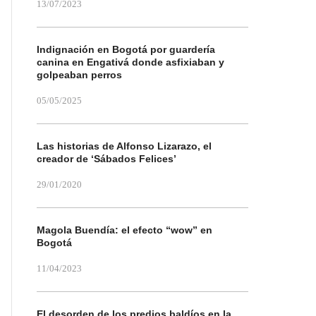
13/07/2023
Indignación en Bogotá por guardería
canina en Engativá donde asfixiaban y
golpeaban perros
05/05/2025
Las historias de Alfonso Lizarazo, el
creador de ‘Sábados Felices’
29/01/2020
Magola Buendía: el efecto “wow” en
Bogotá
11/04/2023
El desorden de los predios baldíos en la