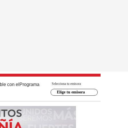
Selecciona tu emisora
ble con el
Programa
Elige tu emisora