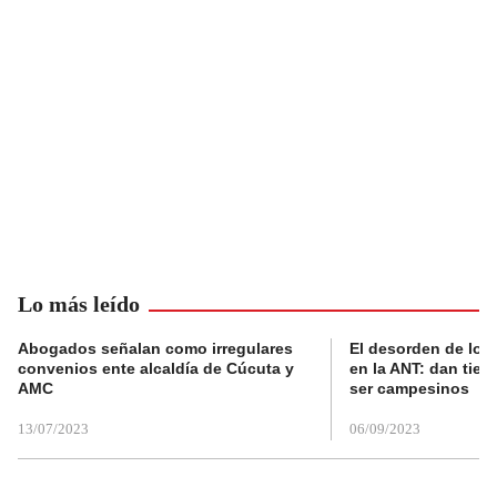
Lo más leído
Abogados señalan como irregulares
El desorden de los
convenios ente alcaldía de Cúcuta y
en la ANT: dan tier
AMC
ser campesinos
13/07/2023
06/09/2023