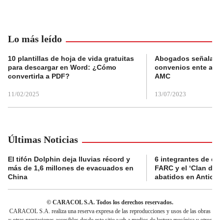
Lo más leído
10 plantillas de hoja de vida gratuitas
Abogados señalan 
para descargar en Word: ¿Cómo
convenios ente alc
convertirla a PDF?
AMC
11/02/2025
13/07/2023
Últimas Noticias
El tifón Dolphin deja lluvias récord y
6 integrantes de di
más de 1,6 millones de evacuados en
FARC y el ‘Clan del
China
abatidos en Antioq
© CARACOL S.A. Todos los derechos reservados.
CARACOL S.A. realiza una reserva expresa de las reproducciones y usos de las obras
y otras prestaciones accesibles desde este sitio web a medios de lectura mecánica u otros