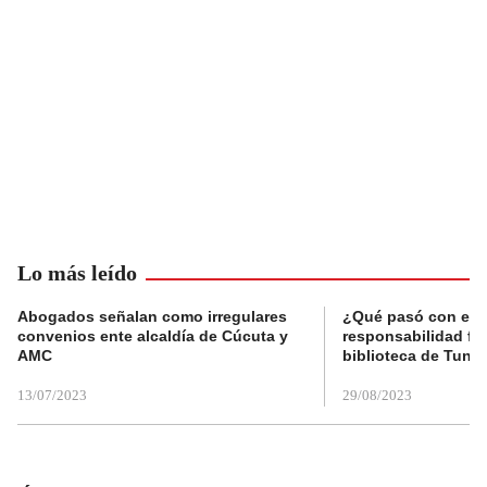
Lo más leído
Abogados señalan como irregulares
¿Qué pasó con el 
convenios ente alcaldía de Cúcuta y
responsabilidad fis
AMC
biblioteca de Tunja
13/07/2023
29/08/2023