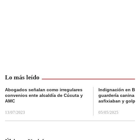
Lo más leído
Abogados señalan como irregulares
Indignación en Bog
convenios ente alcaldía de Cúcuta y
guardería canina e
AMC
asfixiaban y golpe
13/07/2023
05/05/2025