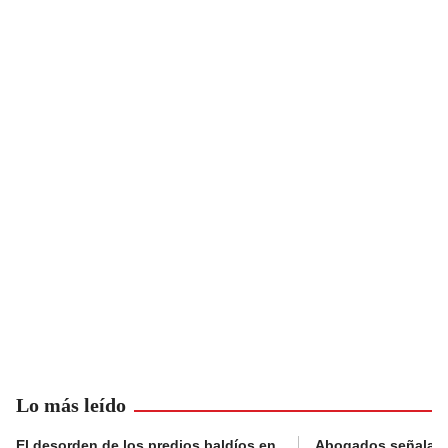
Lo más leído
El desorden de los predios baldíos en
Abogados señalan 