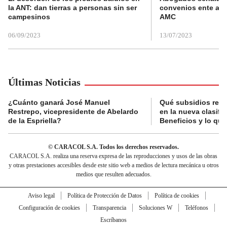
la ANT: dan tierras a personas sin ser
convenios ente alc
campesinos
AMC
06/09/2023
13/07/2023
Últimas Noticias
¿Cuánto ganará José Manuel
Qué subsidios reci
Restrepo, vicepresidente de Abelardo
en la nueva clasifi
de la Espriella?
Beneficios y lo qu
© CARACOL S.A. Todos los derechos reservados.
CARACOL S.A. realiza una reserva expresa de las reproducciones y usos de las obras
y otras prestaciones accesibles desde este sitio web a medios de lectura mecánica u otros
medios que resulten adecuados.
Aviso legal
Política de Protección de Datos
Política de cookies
Configuración de cookies
Transparencia
Soluciones W
Teléfonos
Escríbanos