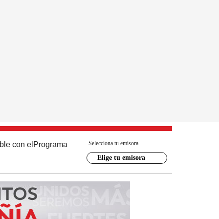
Selecciona tu emisora
ble con el
Programa
Elige tu emisora