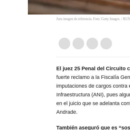
Juez imagen de referencia. Foto: Getty Images.
/
RUN
El juez 25 Penal del Circuit
fuerte reclamo a la
Fiscalía Gen
imputaciones de cargos contra 
Infraestructura (ANI)
, pues algu
en el juicio que se adelanta co
Andrade.
También aseguró que es “sos