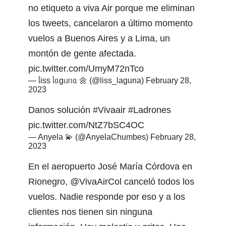
no etiqueto a viva Air porque me eliminan
los tweets, cancelaron a último momento
vuelos a Buenos Aires y a Lima, un
montón de gente afectada.
pic.twitter.com/UmyM72nTco
— ᥣіss ᥣᥲgᥙᥒᥲ 🌼 (@liss_laguna)
February 28,
2023
Danos solución
#Vivaair
#Ladrones
pic.twitter.com/NtZ7bSC4OC
— Anyela 💫 (@AnyelaChumbes)
February 28,
2023
En el aeropuerto José María Córdova en
Rionegro,
@VivaAirCol
canceló todos los
vuelos. Nadie responde por eso y a los
clientes nos tienen sin ninguna