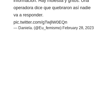
información. Hay molestia y gritos. Una
operadora dice que quebraron así nadie
va a responder.
pic.twitter.com/gTwjlW0EQn
— Daniela. (@Eu_femismo)
February 28, 2023