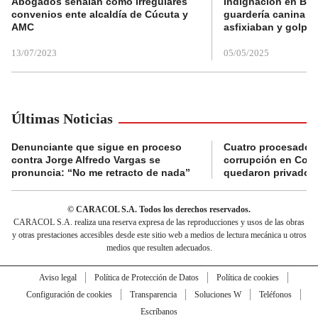
Abogados señalan como irregulares
Indignación en Bog
convenios ente alcaldía de Cúcuta y
guardería canina e
AMC
asfixiaban y golpe
13/07/2023
05/05/2025
Últimas Noticias
Denunciante que sigue en proceso
Cuatro procesados
contra Jorge Alfredo Vargas se
corrupción en Comf
pronuncia: “No me retracto de nada”
quedaron privados d
© CARACOL S.A. Todos los derechos reservados.
CARACOL S.A. realiza una reserva expresa de las reproducciones y usos de las obras
y otras prestaciones accesibles desde este sitio web a medios de lectura mecánica u otros
medios que resulten adecuados.
Aviso legal
Política de Protección de Datos
Política de cookies
Configuración de cookies
Transparencia
Soluciones W
Teléfonos
Escríbanos