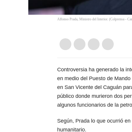
Alfonso Prada, Ministro del Interior. (Colprensa - Ca
Controversia ha generado la in
en medio del Puesto de Mando U
en
San Vicente del Caguán
para
público donde murieron dos per
algunos funcionarios de la petr
Según, Prada lo que ocurrió en 
humanitario.