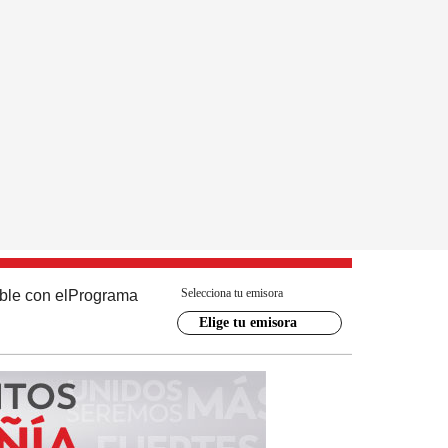
Selecciona tu emisora
ble con el
Programa
Elige tu emisora