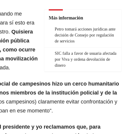
cuando me
Más información
ara sí esto era
Petro tomará acciones jurídicas ante
stro.
Quisiera
decisión de Consejo por regulación
nión pública
de servicios
e, como ocurre
SIC falla a favor de usuaria afectada
na movilización
por Viva y ordena devolución de
dinero
rada.
ocial de campesinos hizo un cerco humanitario
nos miembros de la institución policial y de la
los campesinos) claramente evitar confrontación y
taban en ese momento”.
el presidente y yo reclamamos que, para