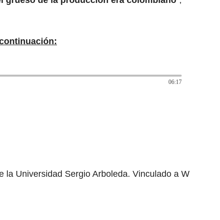
el grueso de la producción era colombiano
”,
continuación:
06:17
e la Universidad Sergio Arboleda. Vinculado a W