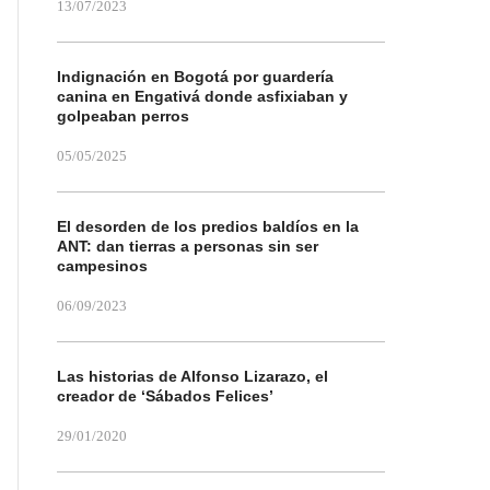
13/07/2023
Indignación en Bogotá por guardería
canina en Engativá donde asfixiaban y
golpeaban perros
05/05/2025
El desorden de los predios baldíos en la
ANT: dan tierras a personas sin ser
campesinos
06/09/2023
Las historias de Alfonso Lizarazo, el
creador de ‘Sábados Felices’
29/01/2020