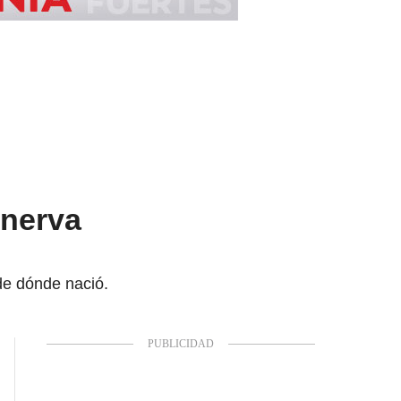
inerva
de dónde nació.