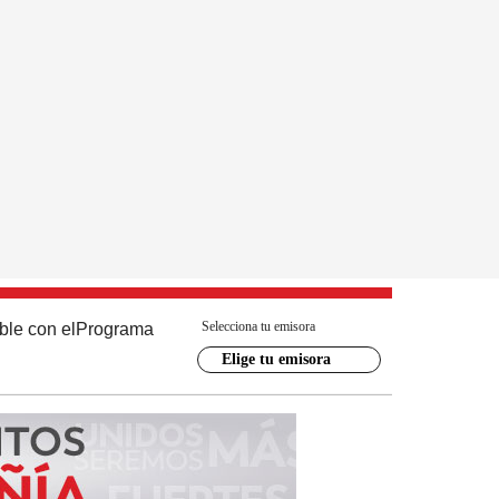
Selecciona tu emisora
ble con el
Programa
Elige tu emisora