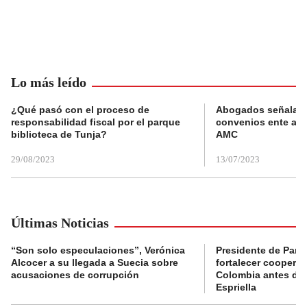
Lo más leído
¿Qué pasó con el proceso de
Abogados señalan 
responsabilidad fiscal por el parque
convenios ente alc
biblioteca de Tunja?
AMC
29/08/2023
13/07/2023
Últimas Noticias
“Son solo especulaciones”, Verónica
Presidente de Pana
Alcocer a su llegada a Suecia sobre
fortalecer coopera
acusaciones de corrupción
Colombia antes de 
Espriella