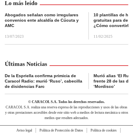
Lo más leído
Abogados señalan como irregulares
10 plantillas de hoj
convenios ente alcaldía de Cúcuta y
gratuitas para des
AMC
¿Cómo convertirla
13/07/2023
11/02/2025
Últimas Noticias
De la Espriella confirma primicia de
Murió alias ‘El Ruso
Caracol Radio: murió ‘Ruso’, cabecilla
frente 28 de las di
de disidencias Farc
‘Mordisco’
© CARACOL S.A. Todos los derechos reservados.
CARACOL S.A. realiza una reserva expresa de las reproducciones y usos de las obras
y otras prestaciones accesibles desde este sitio web a medios de lectura mecánica u otros
medios que resulten adecuados.
Aviso legal
Política de Protección de Datos
Política de cookies