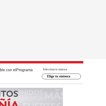
Selecciona tu emisora
ble con el
Programa
Elige tu emisora