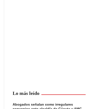
Lo más leído
Abogados señalan como irregulares
convenios ente alcaldía de Cúcuta y AMC