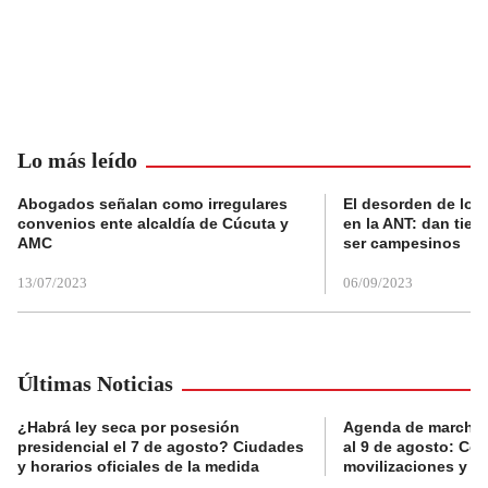
Lo más leído
Abogados señalan como irregulares
El desorden de los
convenios ente alcaldía de Cúcuta y
en la ANT: dan tier
AMC
ser campesinos
13/07/2023
06/09/2023
Últimas Noticias
¿Habrá ley seca por posesión
Agenda de marchas
presidencial el 7 de agosto? Ciudades
al 9 de agosto: Co
y horarios oficiales de la medida
movilizaciones y a