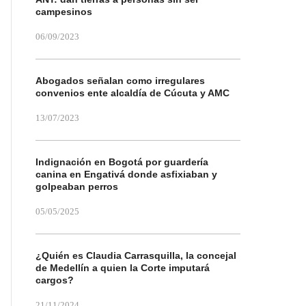
campesinos
06/09/2023
Abogados señalan como irregulares
convenios ente alcaldía de Cúcuta y AMC
13/07/2023
Indignación en Bogotá por guardería
canina en Engativá donde asfixiaban y
golpeaban perros
05/05/2025
¿Quién es Claudia Carrasquilla, la concejal
de Medellín a quien la Corte imputará
cargos?
21/11/2024