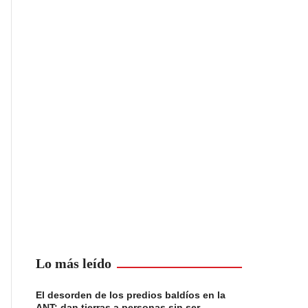
Lo más leído
El desorden de los predios baldíos en la
ANT: dan tierras a personas sin ser