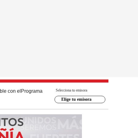
Selecciona tu emisora
ble con el
Programa
Elige tu emisora