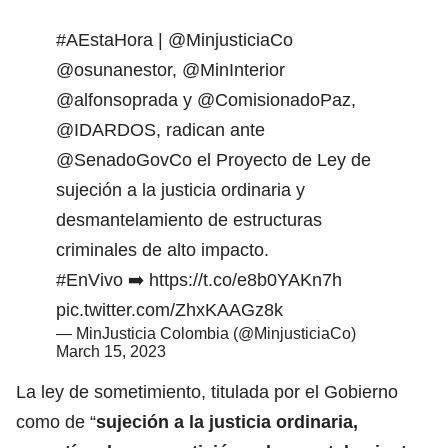
#AEstaHora
|
@MinjusticiaCo
@osunanestor
,
@MinInterior
@alfonsoprada
y
@ComisionadoPaz
,
@IDARDOS
, radican ante
@SenadoGovCo
el Proyecto de Ley de
sujeción a la justicia ordinaria y
desmantelamiento de estructuras
criminales de alto impacto.
#EnVivo
➡️
https://t.co/e8b0YAKn7h
pic.twitter.com/ZhxKAAGz8k
— MinJusticia Colombia (@MinjusticiaCo)
March 15, 2023
La ley de sometimiento, titulada por el Gobierno
como de “
sujeción a la justicia ordinaria,