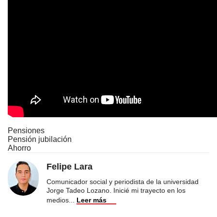
Pensiones
Pensión jubilación
Ahorro
Felipe Lara
Comunicador social y periodista de la universidad
Jorge Tadeo Lozano. Inicié mi trayecto en los
medios
...
Leer más