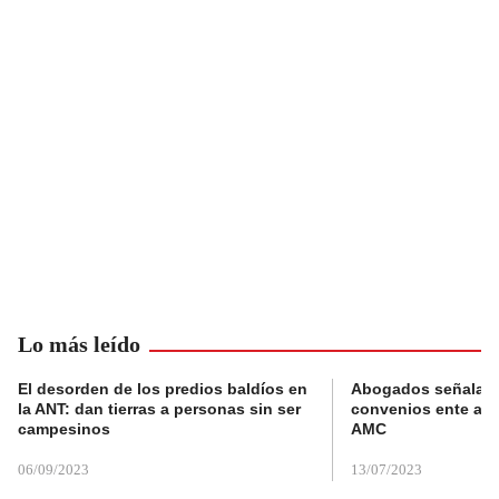
Lo más leído
El desorden de los predios baldíos en
Abogados señalan 
la ANT: dan tierras a personas sin ser
convenios ente alc
campesinos
AMC
06/09/2023
13/07/2023