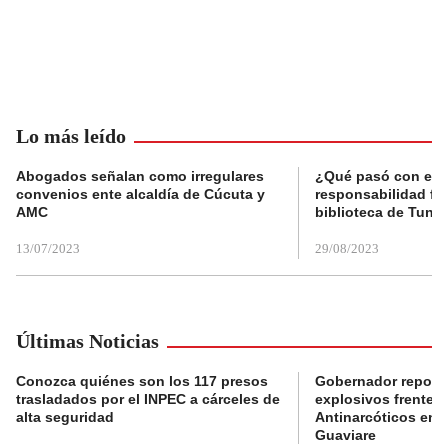
Lo más leído
Abogados señalan como irregulares
¿Qué pasó con el 
convenios ente alcaldía de Cúcuta y
responsabilidad fis
AMC
biblioteca de Tunja
13/07/2023
29/08/2023
Últimas Noticias
Conozca quiénes son los 117 presos
Gobernador reporta
trasladados por el INPEC a cárceles de
explosivos frente 
alta seguridad
Antinarcóticos en 
Guaviare