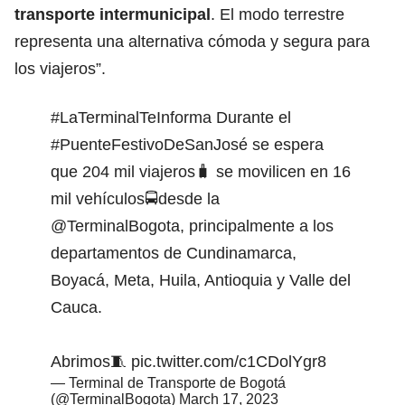
transporte intermunicipal
. El modo terrestre
representa una alternativa cómoda y segura para
los viajeros”.
#LaTerminalTeInforma
Durante el
#PuenteFestivoDeSanJosé
se espera
que 204 mil viajeros🧳 se movilicen en 16
mil vehículos🚍desde la
@TerminalBogota
, principalmente a los
departamentos de Cundinamarca,
Boyacá, Meta, Huila, Antioquia y Valle del
Cauca.
Abrimos🧵
pic.twitter.com/c1CDolYgr8
— Terminal de Transporte de Bogotá
(@TerminalBogota)
March 17, 2023