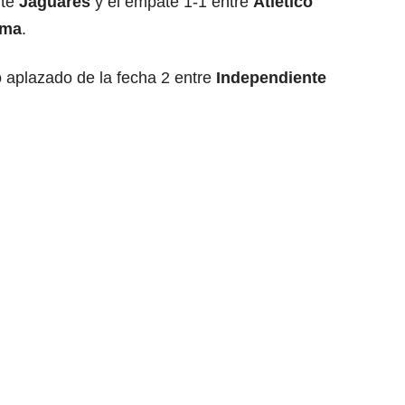
nte
Jaguares
y el empate 1-1 entre
Atlético
ima
.
o aplazado de la fecha 2 entre
Independiente