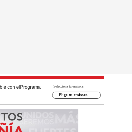
Selecciona tu emisora
ble con el
Programa
Elige tu emisora