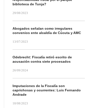
biblioteca de Tunja?
29/08/2023
Abogados señalan como irregulares
convenios ente alcaldía de Cúcuta y AMC
13/07/2023
Odebrecht: Fiscalía retiró escrito de
acusación contra siete procesados
26/09/2024
Imputaciones de la Fiscalía son
caprichosas y ocurrentes: Luis Fernando
Andrade
18/08/2023