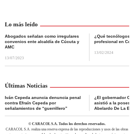
Lo más leído
Abogados señalan como irregulares
¿Qué tecnólogos re
convenios ente alcaldía de Cúcuta y
profesional en Col
AMC
13/02/2024
13/07/2023
Últimas Noticias
Iván Cepeda anuncia denuncia penal
¿El gobernador Ca
contra Efraín Cepeda por
asistió a la posesi
señalamientos de “guerrillero”
Abelardo De La Esp
© CARACOL S.A. Todos los derechos reservados.
CARACOL S.A. realiza una reserva expresa de las reproducciones y usos de las obras