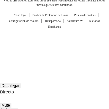
y otras prestaciones accesibles desde este sitio web a medios de lectura mecánica u otros
medios que resulten adecuados.
Aviso legal
Política de Protección de Datos
Política de cookies
Configuración de cookies
Transparencia
Soluciones W
Teléfonos
Escríbanos
Desplegar
Directo
Mute