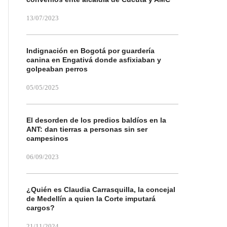
13/07/2023
Indignación en Bogotá por guardería
canina en Engativá donde asfixiaban y
golpeaban perros
05/05/2025
El desorden de los predios baldíos en la
ANT: dan tierras a personas sin ser
campesinos
06/09/2023
¿Quién es Claudia Carrasquilla, la concejal
de Medellín a quien la Corte imputará
cargos?
21/11/2024