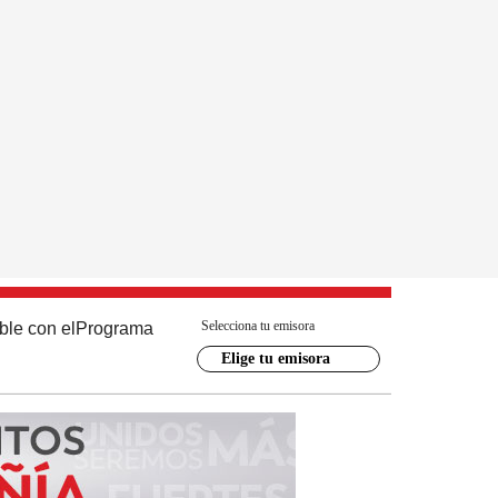
Selecciona tu emisora
ble con el
Programa
Elige tu emisora