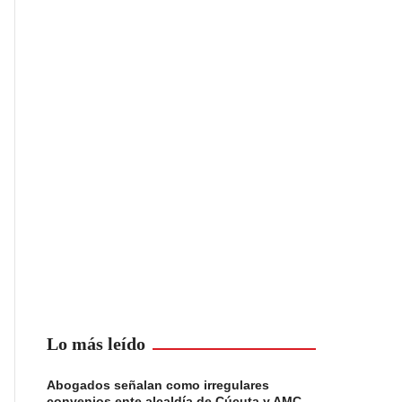
Lo más leído
Abogados señalan como irregulares
convenios ente alcaldía de Cúcuta y AMC