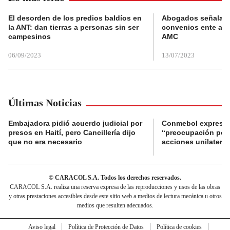
El desorden de los predios baldíos en
Abogados señalan 
la ANT: dan tierras a personas sin ser
convenios ente alc
campesinos
AMC
06/09/2023
13/07/2023
Últimas Noticias
Embajadora pidió acuerdo judicial por
Conmebol expresó
presos en Haití, pero Cancillería dijo
“preocupación por 
que no era necesario
acciones unilateral
© CARACOL S.A. Todos los derechos reservados.
CARACOL S.A. realiza una reserva expresa de las reproducciones y usos de las obras
y otras prestaciones accesibles desde este sitio web a medios de lectura mecánica u otros
medios que resulten adecuados.
Aviso legal
Política de Protección de Datos
Política de cookies