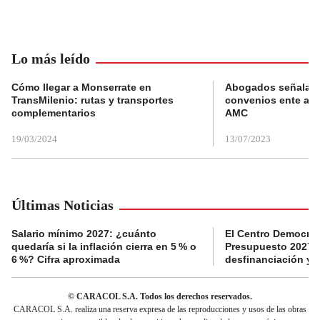
Lo más leído
Cómo llegar a Monserrate en
Abogados señalan 
TransMilenio: rutas y transportes
convenios ente alc
complementarios
AMC
19/03/2024
13/07/2023
Últimas Noticias
Salario mínimo 2027: ¿cuánto
El Centro Democrát
quedaría si la inflación cierra en 5 % o
Presupuesto 2027 p
6 %? Cifra aproximada
desfinanciación y 
© CARACOL S.A. Todos los derechos reservados.
CARACOL S.A. realiza una reserva expresa de las reproducciones y usos de las obras