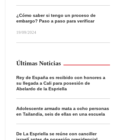
¿Cómo saber si tengo un proceso de
embargo? Paso a paso para verificar
19/09/2024
Últimas Noticias
Rey de España es recibido con honores a
su llegada a Cali para posesión de
Abelardo de la Espriella
Adolescente armado mata a ocho personas
en Tailandia, seis de ellas en una escuela
De La Espriella se reúne con canciller
israelí antes de posesión presidencial