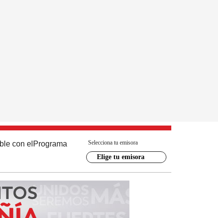
Selecciona tu emisora
ble con el
Programa
Elige tu emisora