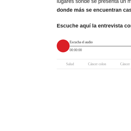
lugares sonde se presenta un 
donde más se encuentran caso
Escuche aquí la entrevista c
Escucha el audio
00:00:00
Salud
Cáncer colon
Cáncer