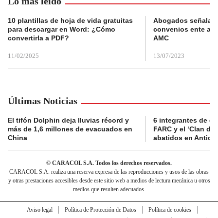
Lo más leído
10 plantillas de hoja de vida gratuitas
Abogados señalan 
para descargar en Word: ¿Cómo
convenios ente alc
convertirla a PDF?
AMC
11/02/2025
13/07/2023
Últimas Noticias
El tifón Dolphin deja lluvias récord y
6 integrantes de di
más de 1,6 millones de evacuados en
FARC y el ‘Clan del
China
abatidos en Antioq
© CARACOL S.A. Todos los derechos reservados.
CARACOL S.A. realiza una reserva expresa de las reproducciones y usos de las obras
y otras prestaciones accesibles desde este sitio web a medios de lectura mecánica u otros
medios que resulten adecuados.
Aviso legal
Política de Protección de Datos
Política de cookies