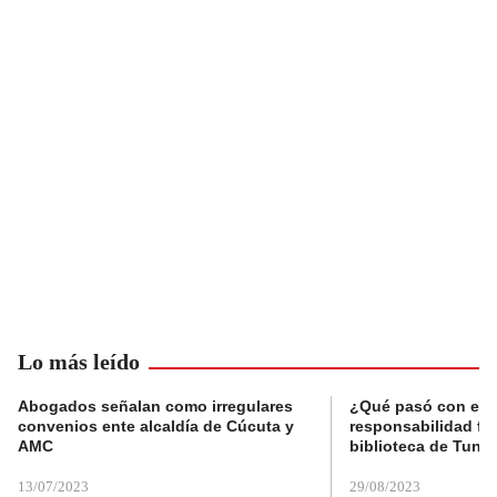
Lo más leído
Abogados señalan como irregulares
¿Qué pasó con el 
convenios ente alcaldía de Cúcuta y
responsabilidad fis
AMC
biblioteca de Tunja
13/07/2023
29/08/2023